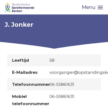
Skip
Menu
navigation
J. Jonker
Leeftijd
58
E-Mailadres
voorganger@opstandingske
Telefoonnummer
06-55861631
Mobiel
06-55861631
telefoonnummer