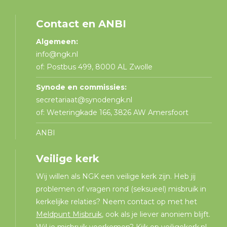
Contact en ANBI
Algemeen:
info@ngk.nl
of: Postbus 499, 8000 AL Zwolle
Synode en commissies:
secretariaat@synodengk.nl
of: Weteringkade 166, 3826 AW Amersfoort
ANBI
Veilige kerk
Wij willen als NGK een veilige kerk zijn. Heb jij
problemen of vragen rond (seksueel) misbruik in
kerkelijke relaties? Neem contact op met het
Meldpunt Misbruik
, ook als je liever anoniem blijft.
Wil je misbruik voorkomen? Kijk op
veiligekerk.nl
.