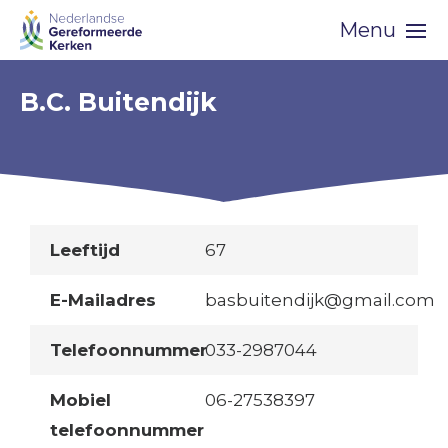
Skip
Menu
navigation
B.C. Buitendijk
Leeftijd
67
E-Mailadres
basbuitendijk@gmail.com
Telefoonnummer
033-2987044
Mobiel
06-27538397
telefoonnummer