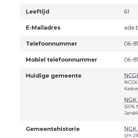
Leeftijd
61
E-Mailadres
ade.
Telefoonnummer
06-8
Mobiel telefoonnummer
06-8
NCGK
Huidige gemeente
NCGK F
Kadoe
NGK 
(50% 
Janskl
NGK 
Gemeentehistorie
t/m 2