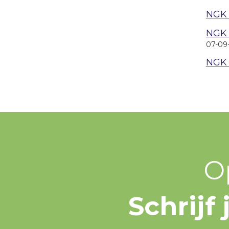
NGK
NGK 
07-09
NGK 
O
Schrijf