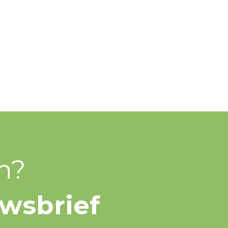
n?
uwsbrief